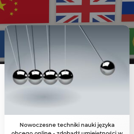
Nowoczesne techniki nauki języka
obcego online - zdobądź umiejętności w