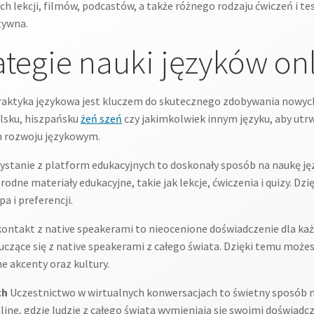
ch lekcji, filmów, podcastów, a także różnego rodzaju ćwiczeń i t
ktywna.
ategie nauki języków on
aktyka językowa jest kluczem do skutecznego zdobywania nowych
elsku, hiszpańsku
żeń szeń
czy jakimkolwiek innym języku, aby utrw
m rozwoju językowym.
stanie z platform edukacyjnych to doskonały sposób na naukę języ
orodne materiały edukacyjne, takie jak lekcje, ćwiczenia i quizy. 
a i preferencji.
ontakt z native speakerami to nieocenione doświadczenie dla każ
uczące się z native speakerami z całego świata. Dzięki temu może
e akcenty oraz kultury.
ch
Uczestnictwo w wirtualnych konwersacjach to świetny sposób na
line, gdzie ludzie z całego świata wymieniają się swoimi doświadc