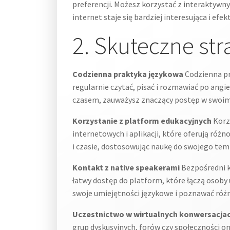
preferencji. Możesz korzystać z interaktywny
internet staje się bardziej interesująca i efe
2. Skuteczne str
Codzienna praktyka językowa
Codzienna pr
regularnie czytać, pisać i rozmawiać po angi
czasem, zauważysz znaczący postęp w swoi
Korzystanie z platform edukacyjnych
Korzy
internetowych i aplikacji, które oferują różn
i czasie, dostosowując naukę do swojego temp
Kontakt z native speakerami
Bezpośredni k
łatwy dostęp do platform, które łączą osoby 
swoje umiejętności językowe i poznawać różn
Uczestnictwo w wirtualnych konwersacja
grup dyskusyjnych, forów czy społeczności on