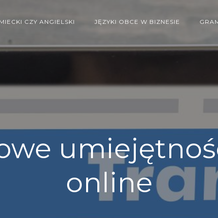
MIECKI CZY ANGIELSKI
JĘZYKI OBCE W BIZNESIE
GRAM
owe umiejętnośc
online